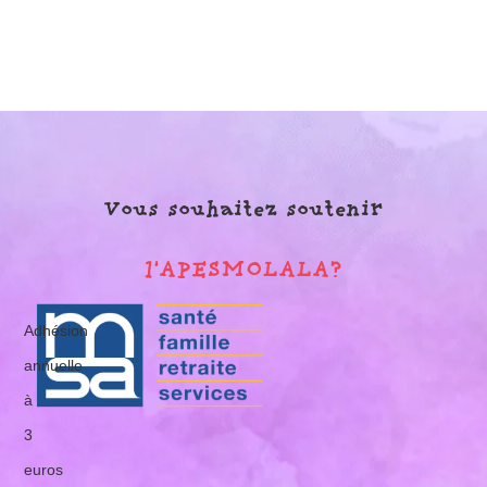
Vous souhaitez soutenir
l'APESMOLALA?
Adhésion
annuelle
à
3
euros