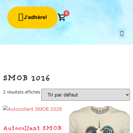
0
J'adhère!
Qui sommes-n
Mon c
SMOB 2026
2 résultats affichés
Autocollant SMOB