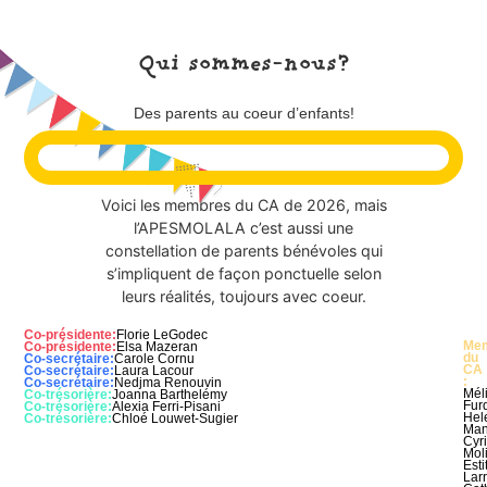
Qui sommes-nous?
Des parents au coeur d’enfants!
Voici les membres du CA de 2026, mais
l’APESMOLALA c’est aussi une
constellation de parents bénévoles qui
s’impliquent de façon ponctuelle selon
leurs réalités, toujours avec coeur.
Co-présidente:
Florie LeGodec
Me
Co-présidente:
Elsa Mazeran
du
Co-secrétaire:
Carole Cornu
CA
Co-secrétaire:
Laura Lacour
:
Co-secrétaire:
Nedjma Renouvin
Mél
Co-trésorière:
Joanna Barthelémy
Fur
Co-trésorière:
Alexia Ferri-Pisani
Hel
Co-trésorière:
Chloé Louwet-Sugier
Man
Cyri
Mol
Esti
Lar