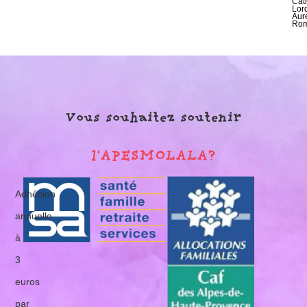
Cat
Lor
Auré
Rom
Vous souhaitez soutenir
l'APESMOLALA?
Adhésion
annuelle
à
3
euros
par