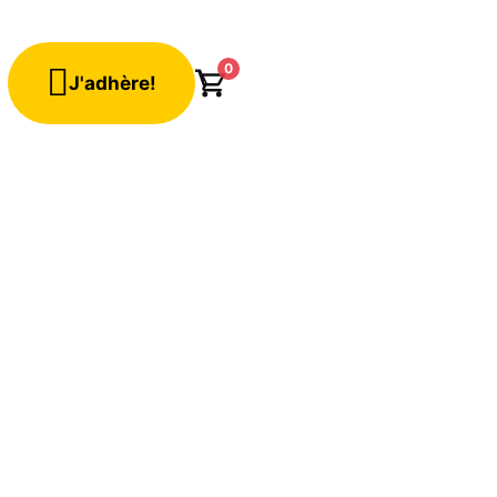
0
J'adhère!