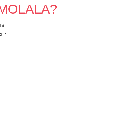
SMOLALA?
us
i :