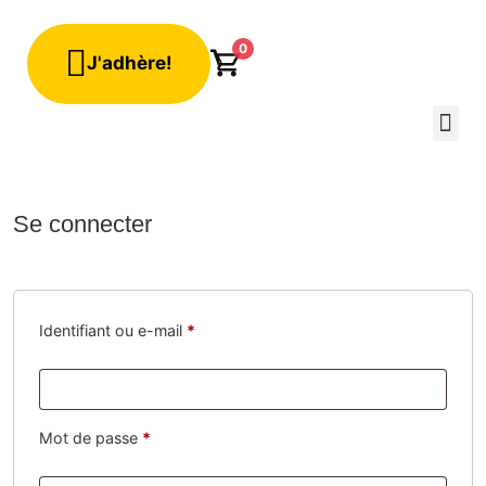
0
J'adhère!
Qui sommes-n
Mon c
Se connecter
Identifiant ou e-mail
*
Mot de passe
*