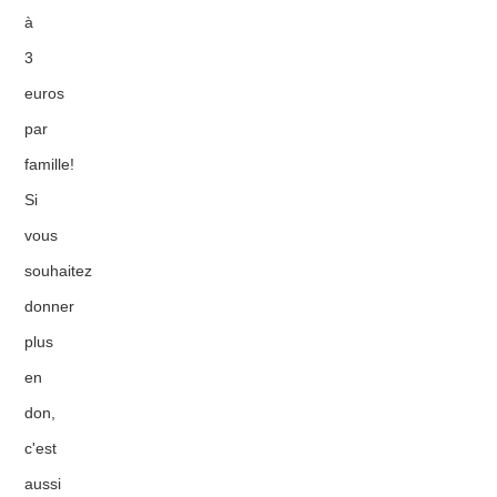
à
3
euros
par
famille!
Si
vous
souhaitez
donner
plus
en
don,
c'est
aussi